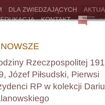
M
DLA ZWIEDZAJĄCYCH
AKTUA
EDUKACJA
KONTAKT
JNOWSZE
odziny Rzeczpospolitej 191
, Józef Piłsudski, Pierwsi
zydenci RP w kolekcji Dari
lanowskiego