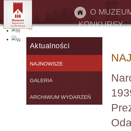
Bilety online
O MUZEU
KONKURSY
filmy
Wirtualny spacer
Aktualności
NA
NAJNOWSZE
Nar
GALERIA
1939
ARCHIWUM WYDARZEŃ
Pre
Oda