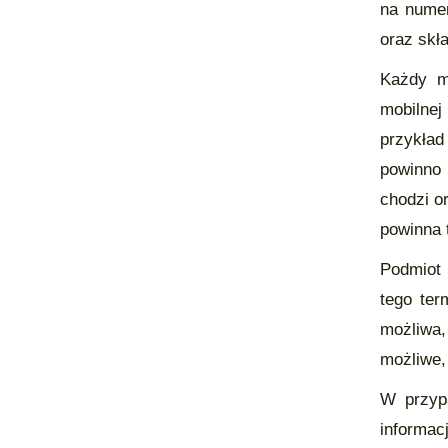
na numer
oraz skł
Każdy ma
mobilnej
przykład
powinno 
chodzi o
powinna t
Podmiot 
tego ter
możliwa,
możliwe,
W przypa
informacj