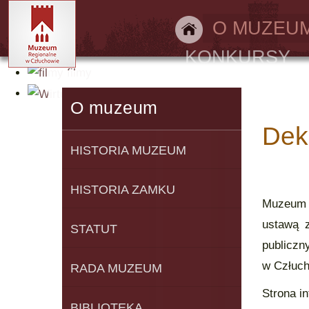
Bilety online
O MUZEU
KONKURSY
filmy
Wirtualny spacer
O muzeum
Dek
HISTORIA MUZEUM
HISTORIA ZAMKU
Muzeum R
ustawą z
STATUT
publiczn
w Człucho
RADA MUZEUM
Strona i
BIBLIOTEKA