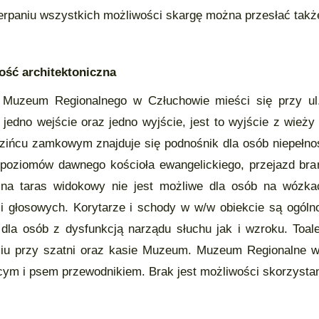
rpaniu wszystkich możliwości skargę można przesłać tak
ość architektoniczna
 Muzeum Regionalnego w Człuchowie mieści się przy ul
 jedno wejście oraz jedno wyjście, jest to wyjście z wież
zińcu zamkowym znajduje się podnośnik dla osób niepełno
poziomów dawnego kościoła ewangelickiego, przejazd b
 na taras widokowy nie jest możliwe dla osób na wózk
ji głosowych. Korytarze i schody w w/w obiekcie są ogól
dla osób z dysfunkcją narządu słuchu jak i wzroku. Toal
miu przy szatni oraz kasie Muzeum. Muzeum Regionalne 
cym i psem przewodnikiem. Brak jest możliwości skorzystan