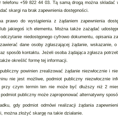
 telefonu +59 822 44 03. Tą samą drogą można składać wn
adać skargi na brak zapewnienia dostępności.
 prawo do wystąpienia z żądaniem zapewnienia dostępno
 lub jakiegoś ich elementu. Można także zażądać udostępn
 odczytanie niedostępnego cyfrowo dokumentu, opisania zaw
zawierać dane osoby zgłaszającej żądanie, wskazanie, o k
raz sposób kontaktu. Jeżeli osoba żądająca zgłasza potrzeb
akże określić formę tej informacji.
publiczny powinien zrealizować żądanie niezwłocznie i nie 
minu nie jest możliwe, podmiot publiczny niezwłocznie in
 przy czym termin ten nie może być dłuższy niż 2 miesi
 podmiot publiczny może zaproponować alternatywny sposób
dku, gdy podmiot odmówi realizacji żądania zapewnieni
i, można złożyć skargę na takie działanie.