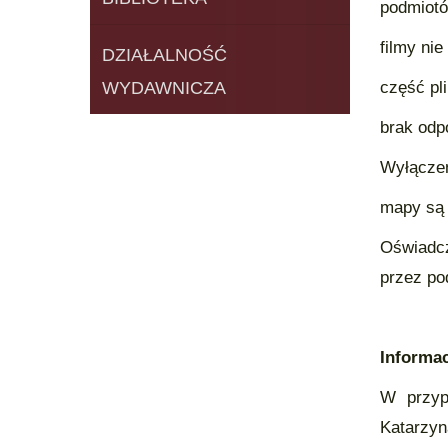
podmiotó
filmy ni
DZIAŁALNOŚĆ
WYDAWNICZA
część pl
brak odp
Wyłączen
mapy są 
Oświadcz
przez po
Informac
W przyp
Katarzyn