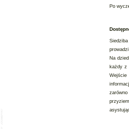
Po wycze
Dostępn
Siedziba
prowadzi
Na dzied
każdy z 
Wejście
informac
zarówno 
przyzie
asystują