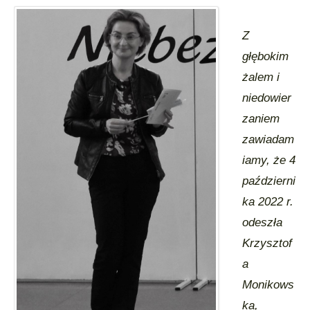
Z
głębokim
żalem i
niedowier
zaniem
zawiadam
iamy, że 4
październi
ka 2022 r.
odeszła
Krzysztof
a
Monikows
ka,