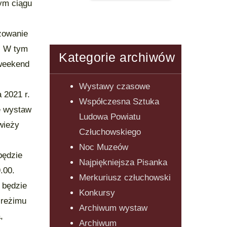
ym ciągu
izowanie
e. W tym
Kategorie archiwów
weekend
Wystawy czasowe
 2021 r.
Współczesna Sztuka
e wystaw
Ludowa Powiatu
wieży
Człuchowskiego
Noc Muzeów
będzie
Najpiękniejsza Pisanka
.00.
Merkuriusz człuchowski
 będzie
Konkursy
 reżimu
Archiwum wystaw
,
Archiwum