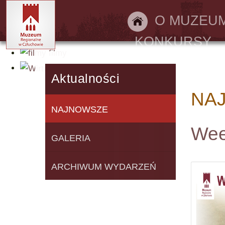
Bilety online
O MUZEU
KONKURSY
filmy
Wirtualny spacer
Aktualności
NA
NAJNOWSZE
Wee
GALERIA
ARCHIWUM WYDARZEŃ