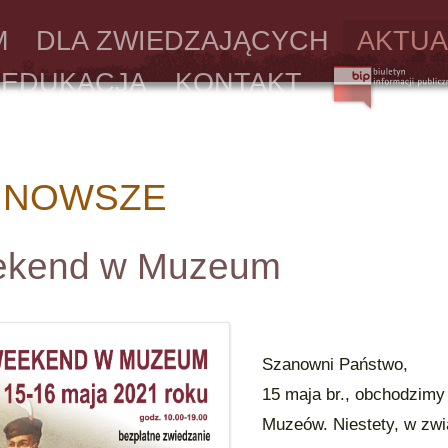
M
DLA ZWIEDZAJĄCYCH
AKTUA
EDUKACJA
KONTAKT
JNOWSZE
kend w Muzeum
Szanowni Państwo,
15 maja br., obchodzimy
Muzeów. Niestety, w zwi