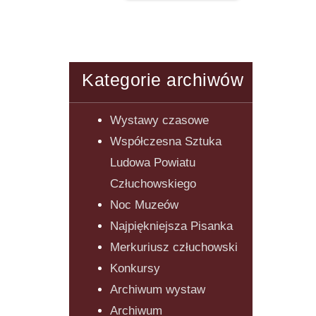
Kategorie archiwów
Wystawy czasowe
Współczesna Sztuka
Ludowa Powiatu
Człuchowskiego
Noc Muzeów
Najpiękniejsza Pisanka
Merkuriusz człuchowski
Konkursy
Archiwum wystaw
Archiwum