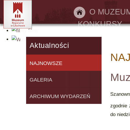
Bilety online
O MUZEU
KONKURSY
filmy
Wirtualny spacer
Aktualności
NA
NAJNOWSZE
Muz
GALERIA
Szanown
ARCHIWUM WYDARZEŃ
zgodnie
do niedz