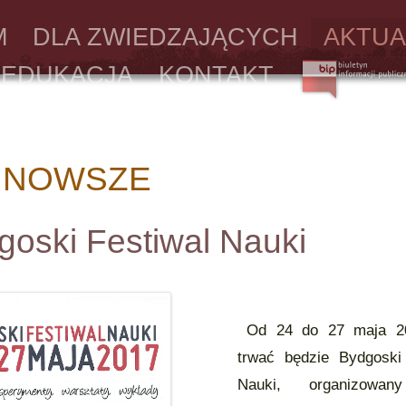
M
DLA ZWIEDZAJĄCYCH
AKTUA
EDUKACJA
KONTAKT
JNOWSZE
goski Festiwal Nauki
Od 24 do 27 maja 20
trwać będzie Bydgoski
Nauki, organizowan