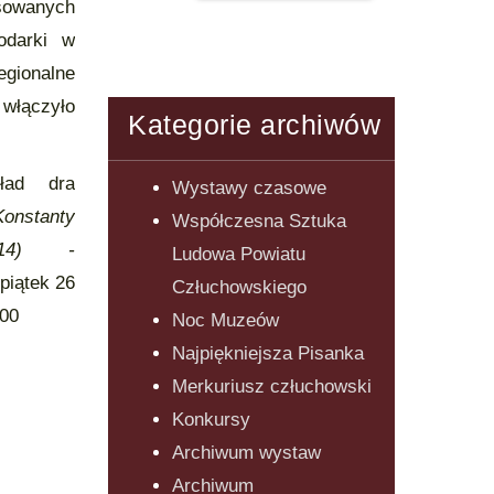
owanych
odarki w
gionalne
włączyło
Kategorie archiwów
ład dra
Wystawy czasowe
Konstanty
Współczesna Sztuka
1914) -
Ludowa Powiatu
 piątek 26
Człuchowskiego
7.00
Noc Muzeów
Najpiękniejsza Pisanka
Merkuriusz człuchowski
Konkursy
Archiwum wystaw
Archiwum