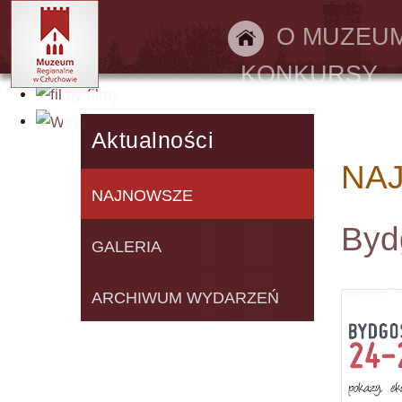
Bilety online
O MUZEU
KONKURSY
filmy
Wirtualny spacer
Aktualności
NA
NAJNOWSZE
Byd
GALERIA
ARCHIWUM WYDARZEŃ